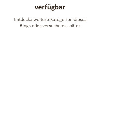
verfügbar
Entdecke weitere Kategorien dieses
Blogs oder versuche es später
nochmal.
Footer
Leitbild
//
Datenschutzerklärung
//
©Chenderhand
Chenderhand – Kinderbetreuung mit Herz – Huwilstrasse 7 – 6280 Hochdorf
– Telefon
+41 41 914 92 50
Mitgliederbereich Betreuungspersonen
Allgemeiner Mitgliederbereich