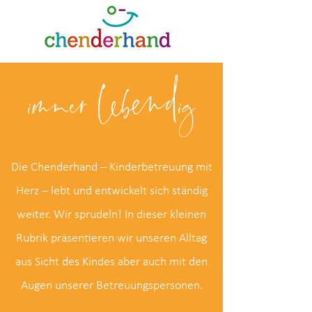
immer lebendig
Die Chenderhand – Kinderbetreuung mit
Herz – lebt und entwickelt sich ständig
weiter. Wir sprudeln! In dieser kleinen
Rubrik präsentieren wir unseren Alltag
aus Sicht des Kindes aber auch mit den
Augen unserer Betreuungspersonen.