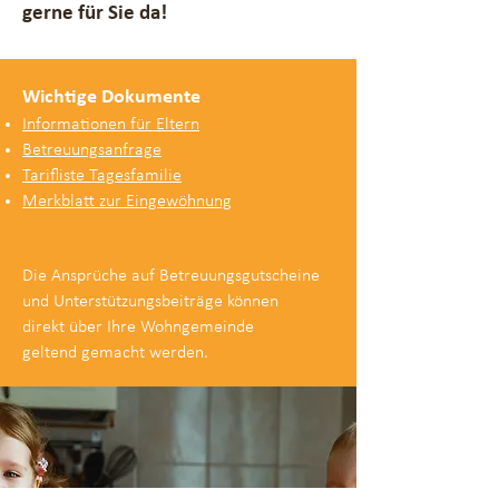
gerne
für Sie da!
Wichtige Dokumente
Informationen für Eltern
Betreuungsanfrage
Tarifliste Tagesfamilie
Merkblatt zur Eingewöhnung
Die Ansprüche auf Betreuungsgutscheine
und Unterstützungsbeiträge können
direkt über Ihre Wohngemeinde
geltend gemacht werden.