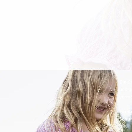
Die C
und u
vermit
Für A
Schul