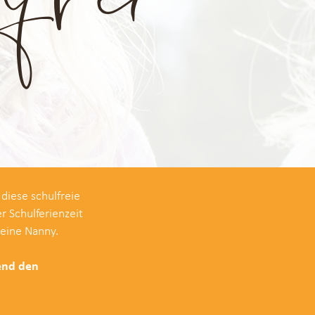
diese schulfreie
r Schulferienzeit
 eine Nanny.
end den