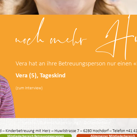
noch mehr Hu
Vera hat an ihre Betreuungsperson nur einen 
Vera (5), Tageskind
(zum Interview)
Leitbild
//
Datenschutzerklärung
//
©Chenderhand
 – Kinderbetreuung mit Herz – Huwilstrasse 7 – 6280 Hochdorf – Telefon
+41 41
Mitgliederbereich Betreuungspersonen
Allgemeiner Mitgliederbereich