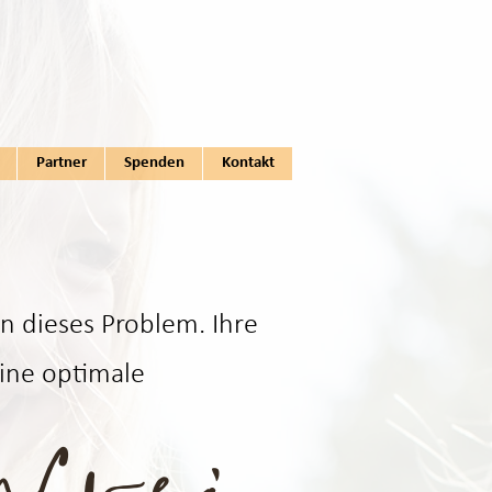
nfrei
Partner
Spenden
Kontakt
en dieses Problem. Ihre
eine optimale