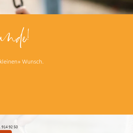
nde!
«kleinen» Wunsch.
 914 92 50