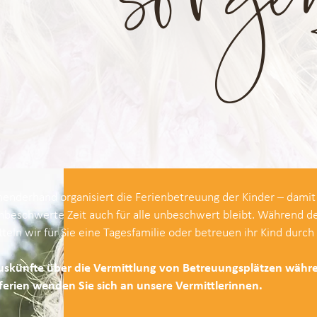
henderhand organisiert die Ferienbetreuung der Kinder – damit 
nbeschwerte Zeit auch für alle unbeschwert bleibt. Während de
teln wir für Sie eine Tagesfamilie oder betreuen ihr Kind durch
uskünfte über die Vermittlung von Betreuungsplätzen währ
ferien wenden Sie sich an unsere
Vermittlerinnen
.