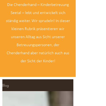
Die Chenderhand – Kinderbetreuung
Seetal – lebt und entwickelt sich
ständig weiter. Wir sprudeln! In dieser
kleinen Rubrik präsentieren wir
unseren Alltag aus Sicht unserer
Betreuungspersonen, der
Chenderhand aber natürlich auch aus
der Sicht der Kinder!
Blog