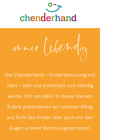
immer lebendig
Die Chenderhand – Kinderbetreuung mit
Herz – lebt und entwickelt sich ständig
weiter. Wir sprudeln! In dieser kleinen
Rubrik präsentieren wir unseren Alltag
aus Sicht des Kindes aber auch mit den
Augen unserer Betreuungspersonen.