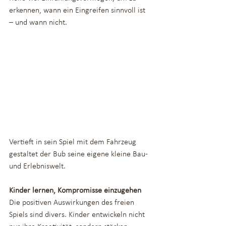
erkennen, wann ein Eingreifen sinnvoll ist 
– und wann nicht.
Vertieft in sein Spiel mit dem Fahrzeug 
gestaltet der Bub seine eigene kleine Bau- 
und Erlebniswelt.
Kinder lernen, Kompromisse einzugehen
Die positiven Auswirkungen des freien 
Spiels sind divers. Kinder entwickeln nicht 