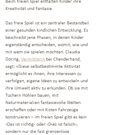
Beim freien Spiel entfalten Kinder ihre 
Kreativität und Fantasie.
Das freie Spiel ist ein zentraler Bestandteil 
einer gesunden kindlichen Entwicklung. Es 
beschreibt jene Phasen, in denen Kinder 
eigenständig entscheiden, womit, wie und 
mit wem sie spielen möchten. Claudia 
Döring, 
Vermittlerin
 bei Chenderhand, 
sagt: «Diese selbstbestimmte Aktivität 
ermöglicht es ihnen, ihre Interessen zu 
verfolgen, eigene Ideen zu entwickeln und 
ihre Umwelt aktiv zu erkunden. Ob sie mit 
Tüchern Höhlen bauen, mit 
Naturmaterialien fantasievolle Welten 
erschaffen oder mit Kisten Fahrzeuge 
konstruieren – im freien Spiel gibt es kein 
‹Das ist richtig› oder ‹Dies ist
falsch›, 
sondern nur die fast grenzenlose 