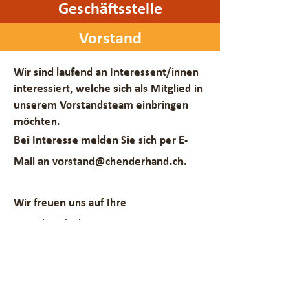
Geschäftsstelle
Vorstand
Wir sind laufend an Interessent/innen
interessiert, welche sich als Mitglied in
unserem Vorstandsteam einbringen
möchten.
Bei Interesse melden Sie sich per E-
Mail an
vorstand@chenderhand.ch
.
Wir freuen uns auf Ihre
Kontaktaufnahme.
Leitbild
//
Datenschutzerklärung
//
©Chenderhand
Chenderhand – Kinderbetreuung mit Herz – Huwilstrasse 7 – 6280 Hochdorf
– Telefon
+41 41 914 92 50