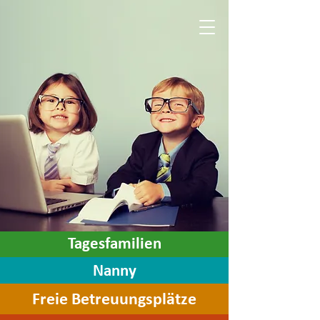
Tagesf
a
milie
n
N
a
n
ny
Freie Betre
uung
splätze