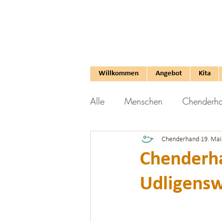
Willkommen
Angebot
Kita
Alle
Menschen
Chenderh
Chenderhand
19. Mai
Chenderha
Udligensw