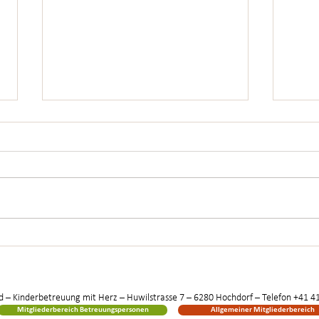
Freies Spiel: Wenn Kinder ihre
GV 20
eigene Welt entdecken
Fokus
Leitbild
//
Datenschutzerklärung
//
©Chenderhand
 – Kinderbetreuung mit Herz – Huwilstrasse 7 – 6280 Hochdorf – Telefon
+41 41
Mitgliederbereich Betreuungspersonen
Allgemeiner Mitgliederbereich